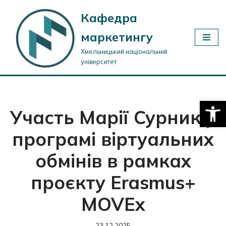
Кафедра
Перейти
маркетингу
до
вмісту
Хмельницький національний
університет
Відкри
Участь Марії Сурник у
програмі віртуальних
обмінів в рамках
проєкту Erasmus+
MOVEx
23.12.2025