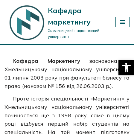
Кафедра
Перейти
маркетингу
до
вмісту
Хмельницький національний
університет
Відкри
Кафедра
Маркетингу
заснована у
Хмельницькому національному університеті
01 липня 2003 року при факультеті бізнесу та
права (наказом № 156 від 26.06.2003 р.).
Проте історія спеціальності «Маркетинг» у
Хмельницькому національному університеті
починається ще з 1998 року, саме в цьому
році відбувся перший набір студентів на
спеціальність. На той момент підготовку