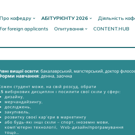
Про кафедру
АБІТУРІЄНТУ 2026
Діяльність ка
For foreign applicants
Опитування
CONTENT.HUB