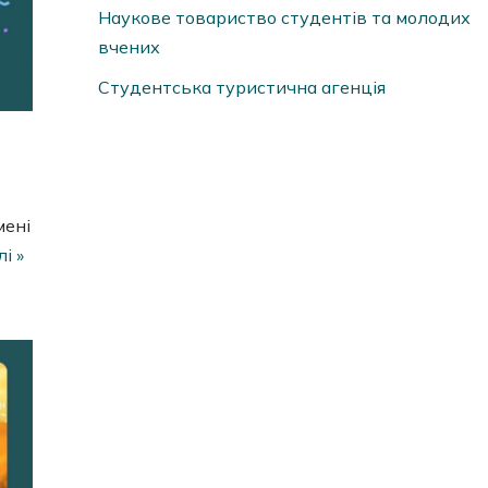
Наукове товариство студентів та молодих
вчених
Студентська туристична агенція
мені
і »