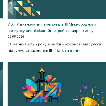
У ХНУ визначили переможців ІІI Міжнародного
конкурсу кваліфікаційних робіт з маркетингу
22.06.2026
16 червня 2026 року в онлайн-форматі відбулося
підсумкове засідання III…
Читати далі »